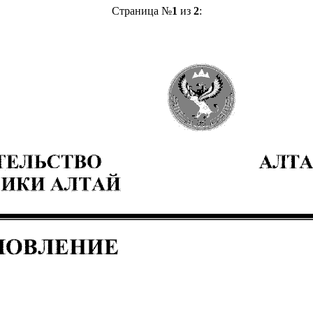
Страница №
1
из
2
: