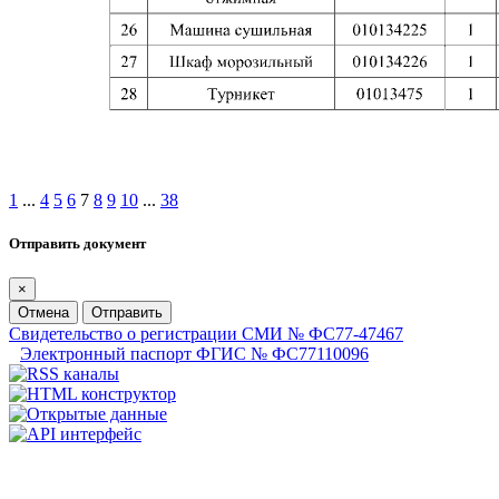
1
...
4
5
6
7
8
9
10
...
38
Отправить документ
×
Отмена
Отправить
Свидетельство о регистрации СМИ № ФС77-47467
Электронный паспорт ФГИС № ФС77110096