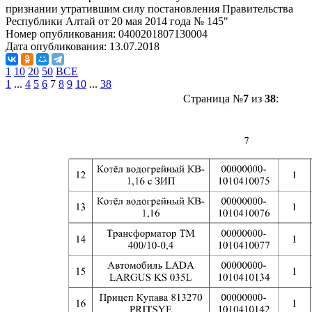
признании утратившим силу постановления Правительства
Республики Алтай от 20 мая 2014 года № 145"
Номер опубликования:
0400201807130004
Дата опубликования:
13.07.2018
1
10
20
50
ВСЕ
1
...
4
5
6
7
8
9
10
...
38
Страница №
7
из
38
: