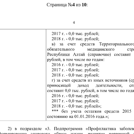
Страница №
4
из
10
: