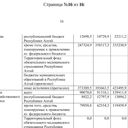
Страница №
16
из
16
: