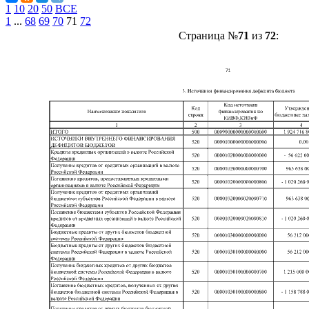
1
10
20
50
ВСЕ
1
...
68
69
70
71
72
Страница №
71
из
72
: