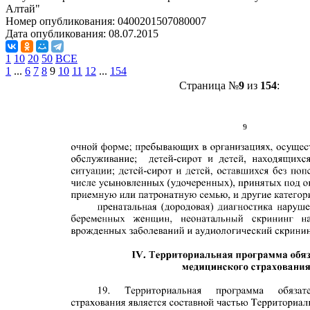
Алтай"
Номер опубликования:
0400201507080007
Дата опубликования:
08.07.2015
1
10
20
50
ВСЕ
1
...
6
7
8
9
10
11
12
...
154
Страница №
9
из
154
: