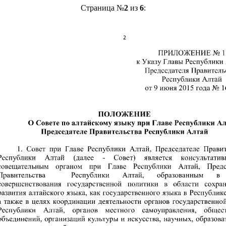
Страница №
2
из
6
: