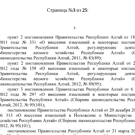
Страница №
3
из
25
: