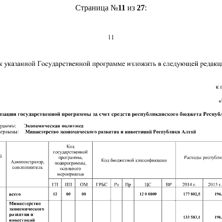
Страница №
11
из
27
: