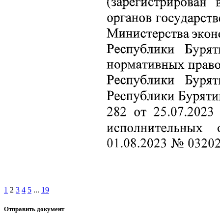
1
2
3
4
5
...
19
Отправить документ