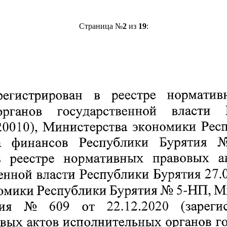
Страница №
2
из
19
: