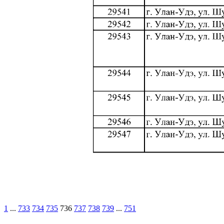
1
...
733
734
735
736
737
738
739
...
751