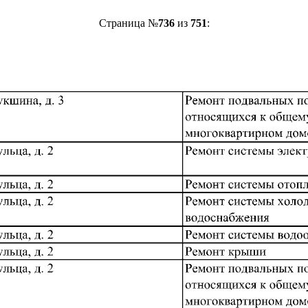
Страница №
736
из
751
: