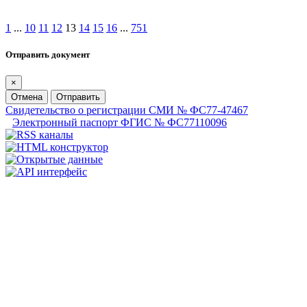
1
...
10
11
12
13
14
15
16
...
751
Отправить документ
×
Отмена
Отправить
Свидетельство о регистрации СМИ № ФС77-47467
Электронный паспорт ФГИС № ФС77110096