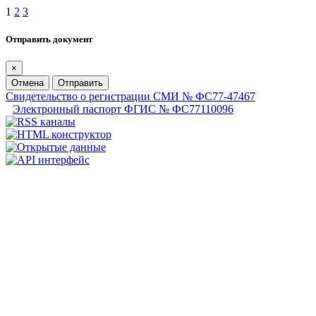
1
2
3
Отправить документ
×
Отмена
Отправить
Свидетельство о регистрации СМИ № ФС77-47467
Электронный паспорт ФГИС № ФС77110096