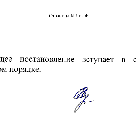
Страница №
2
из
4
: