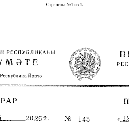
Страница №
1
из
1
: