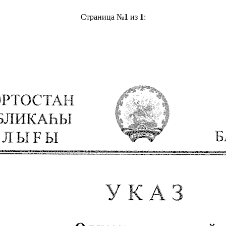
Страница №
1
из
1
: