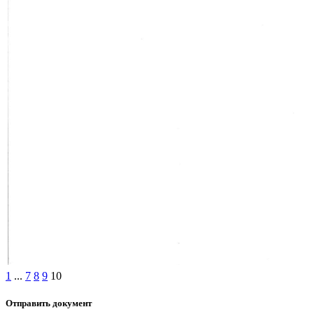
1
...
7
8
9
10
Отправить документ