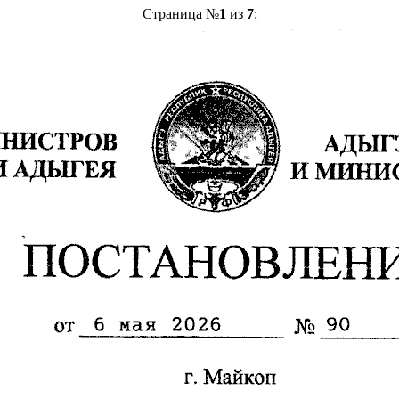
Страница №
1
из
7
: