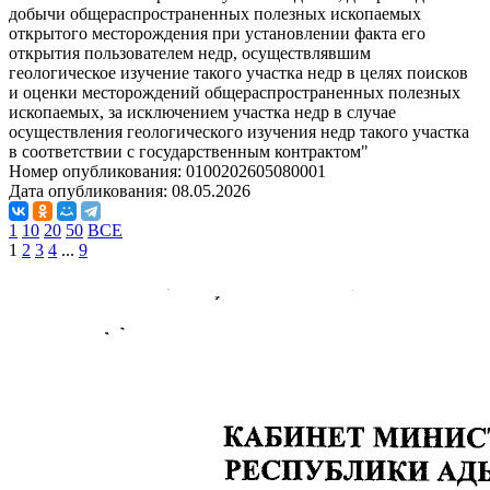
добычи общераспространенных полезных ископаемых
открытого месторождения при установлении факта его
открытия пользователем недр, осуществлявшим
геологическое изучение такого участка недр в целях поисков
и оценки месторождений общераспространенных полезных
ископаемых, за исключением участка недр в случае
осуществления геологического изучения недр такого участка
в соответствии с государственным контрактом"
Номер опубликования:
0100202605080001
Дата опубликования:
08.05.2026
1
10
20
50
ВСЕ
1
2
3
4
...
9