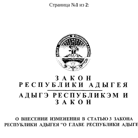
Страница №
1
из
2
: