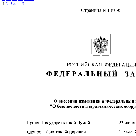
1
2
3
4
...
9
Страница №
1
из
9
: