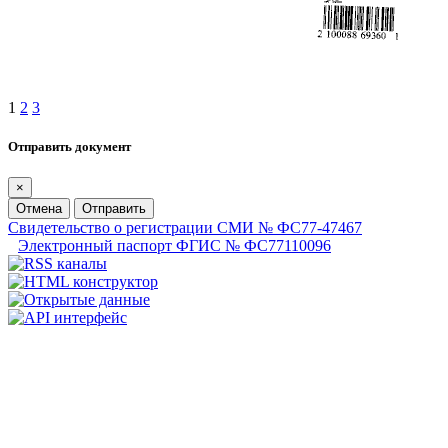
1
2
3
Отправить документ
×
Отмена
Отправить
Свидетельство о регистрации СМИ № ФС77-47467
Электронный паспорт ФГИС № ФС77110096