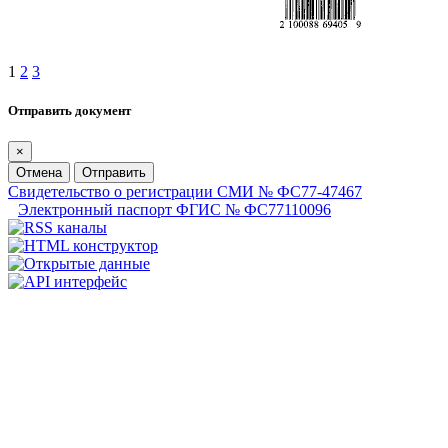
1
2
3
Отправить документ
×
Отмена
Отправить
Свидетельство о регистрации СМИ № ФС77-47467
Электронный паспорт ФГИС № ФС77110096