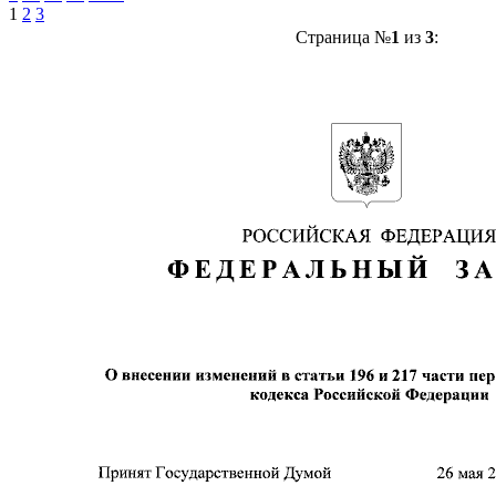
1
2
3
Страница №
1
из
3
: