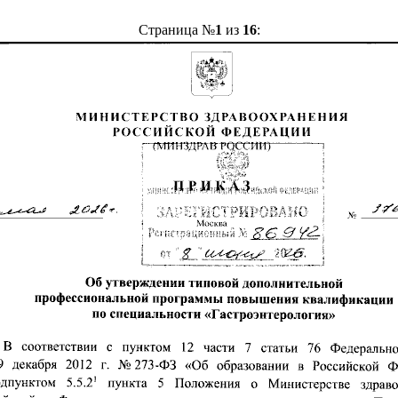
Страница №
1
из
16
: