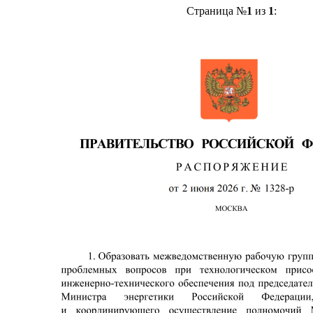
Страница №
1
из
1
: