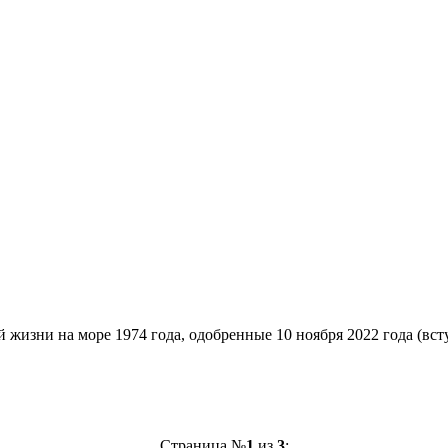
изни на море 1974 года, одобренные 10 ноября 2022 года (всту
Страница №
1
из
3
: