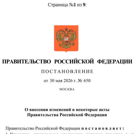
Страница №
1
из
9
: