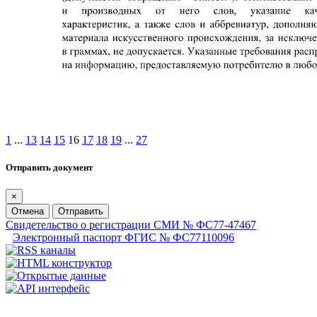
1
...
13
14
15
16
17
18
19
...
27
Отправить документ
×
Отмена
Отправить
Свидетельство о регистрации СМИ № ФС77-47467
Электронный паспорт ФГИС № ФС77110096