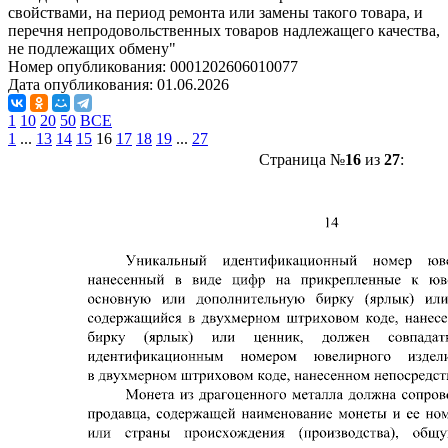
свойствами, на период ремонта или замены такого товара, и
перечня непродовольственных товаров надлежащего качества,
не подлежащих обмену"
Номер опубликования:
0001202606010077
Дата опубликования:
01.06.2026
1
10
20
50
ВСЕ
1
...
13
14
15
16
17
18
19
...
27
Страница №
16
из
27
: