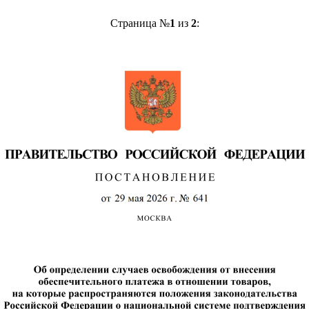
Страница №
1
из
2
: