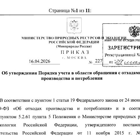
Страница №
1
из
11
: