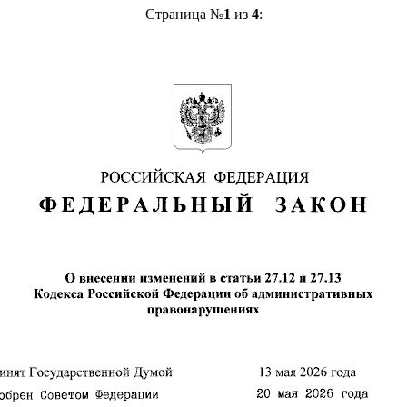
Страница №
1
из
4
: