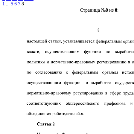
1
...
5
6
7
8
Страница №
8
из
8
: