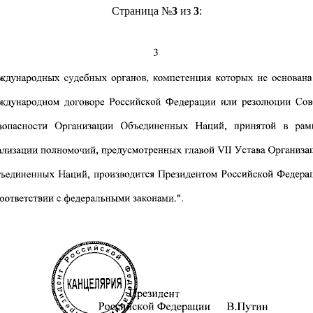
Страница №
3
из
3
: