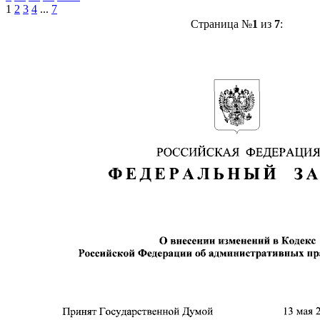
1
2
3
4
...
7
Страница №
1
из
7
: