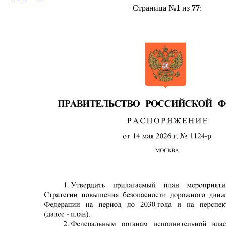
Страница №
1
из
77
: