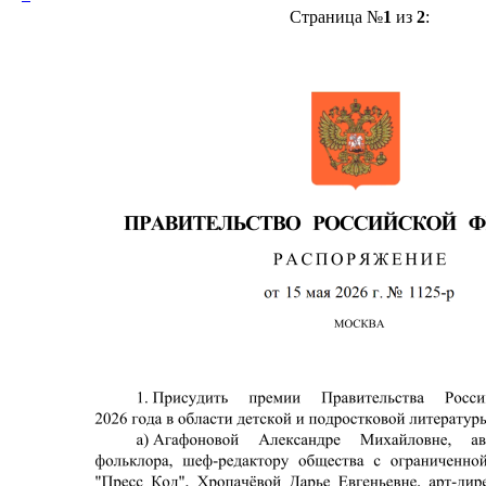
Страница №
1
из
2
: