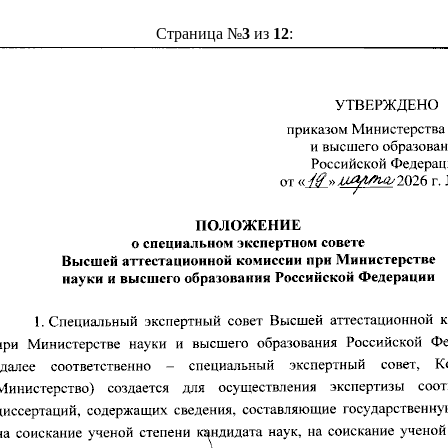
Страница №
3
из
12
: