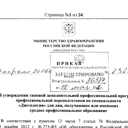
Страница №
1
из
24
: