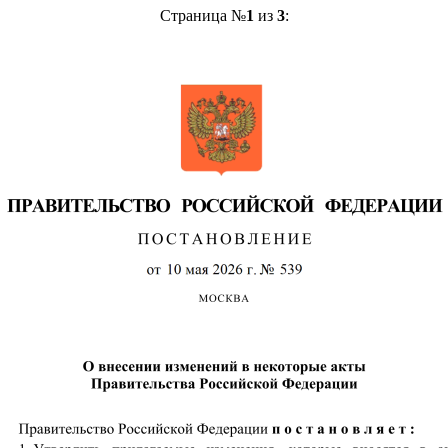
Страница №
1
из
3
: