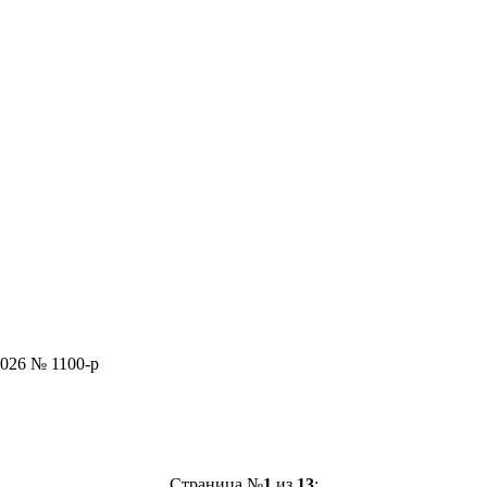
026 № 1100-р
Страница №
1
из
13
: