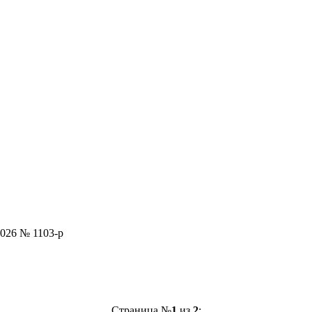
026 № 1103-р
Страница №
1
из
2
: