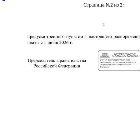
Страница №
2
из
2
: