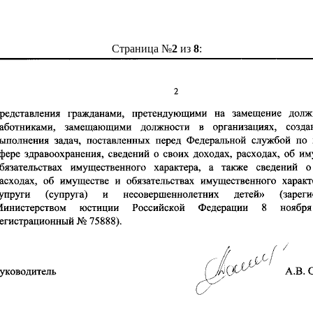
Страница №
2
из
8
: