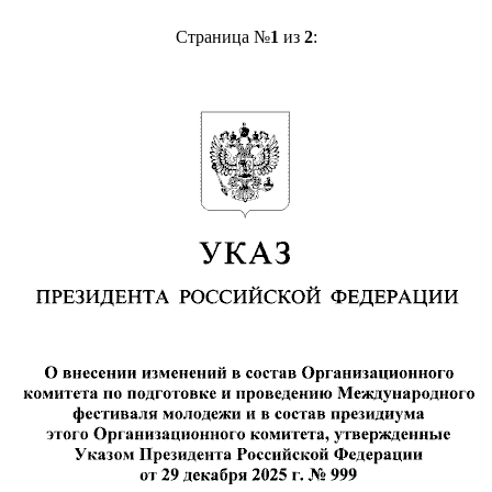
Страница №
1
из
2
: