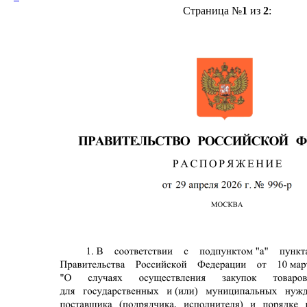
Страница №
1
из
2
: