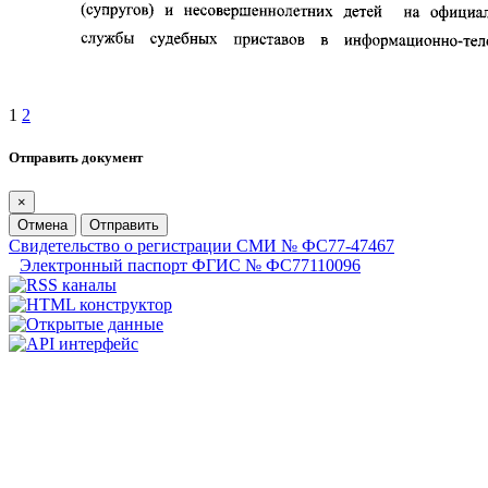
1
2
Отправить документ
×
Отмена
Отправить
Свидетельство о регистрации СМИ № ФС77-47467
Электронный паспорт ФГИС № ФС77110096