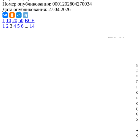
Номер опубликования:
0001202604270034
Дата опубликования:
27.04.2026
1
10
20
50
ВСЕ
1
2
3
4
5
6
...
14