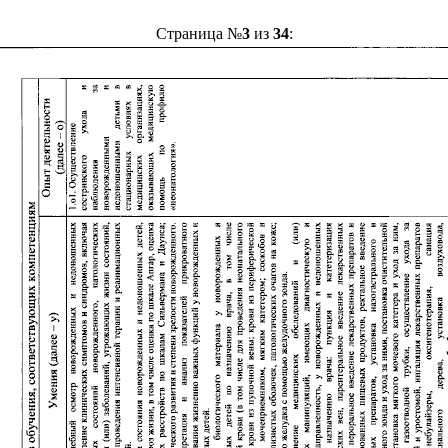
Страница №
3
из
34
: