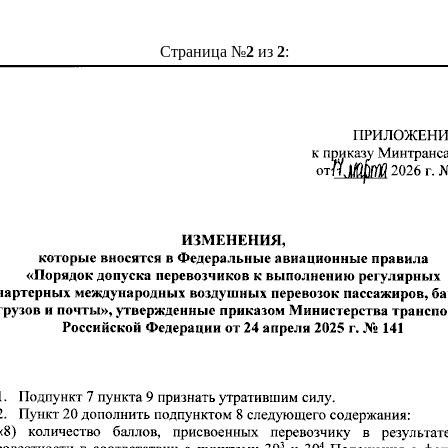
Страница №
2
из
2
: