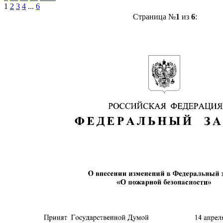
1
2
3
4
...
6
Страница №
1
из
6
: